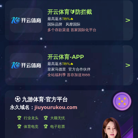
自定义错误页的 URL，可以用自定义错误页替换所看到的当前错误页。
<!-- Web.Config 配置文件 -->

<configuration>

    <system.web>

        <customErrors 
mode="RemoteOnly" 
defaultRedirect="mycustompage.h
tm"/>

    </system.web>

</configuration>
开云（电子官方网站）KAIYUN
|
三亿官网
|
开云球赛_开云(中国)
|
九游体育
(www.jiuyou.com)官方网站
|
米兰app体育登录入口·（中国）官方网站
|
开云体育
|
九游在
线
|
华体会买球（昆明）科技有限公司
|
华体会官方网页版_华体会(中国)
|